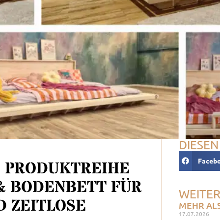
DIESEN
Faceb
E PRODUKTREIHE
& BODENBETT FÜR
WEITER
 ZEITLOSE
MEHR ALS
17.07.2026