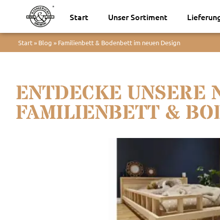
Start
Unser Sortiment
Lieferun
Start
»
Blog
»
Familienbett & Bodenbett im neuen Design
ENTDECKE UNSERE 
FAMILIENBETT & BO