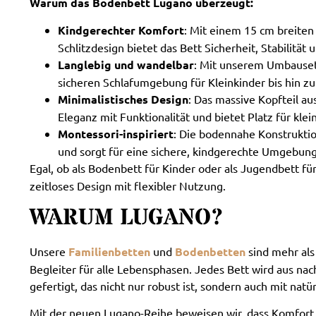
Warum das Bodenbett Lugano überzeugt:
Kindgerechter Komfort
: Mit einem 15 cm breite
Schlitzdesign bietet das Bett Sicherheit, Stabilitä
Langlebig und wandelbar
: Mit unserem Umbauset
sicheren Schlafumgebung für Kleinkinder bis hin zu
Minimalistisches Design
: Das massive Kopfteil a
Eleganz mit Funktionalität und bietet Platz für kle
Montessori-inspiriert
: Die bodennahe Konstruktio
und sorgt für eine sichere, kindgerechte Umgebung
Egal, ob als Bodenbett für Kinder oder als Jugendbett fü
zeitloses Design mit flexibler Nutzung.
WARUM LUGANO?
Unsere
Familienbetten
und
Bodenbetten
sind mehr als
Begleiter für alle Lebensphasen. Jedes Bett wird aus n
gefertigt, das nicht nur robust ist, sondern auch mit na
Mit der neuen Lugano-Reihe beweisen wir, dass Komfort,