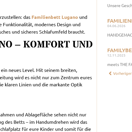
Unsere Gesch
rzustellen: das
Familienbett Lugano
und
FAMILIEN
e Funktionalität, modernes Design und
04.06.2026
isches und sicheres Schlafumfeld braucht.
HANDGEMACH
ANO – KOMFORT UND
FAMILYB
12.11.2025
meets THE F
ein neues Level. Mit seinem breiten,
Vorheriger
eitung wird es nicht nur zum Zentrum eures
ie klaren Linien und die markante Optik
 Rahmen und Ablagefläche sehen nicht nur
ung des Betts – im Handumdrehen wird das
hlafplatz für eure Kinder und somit für die