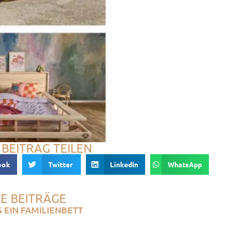
 BEITRAG TEILEN
ook
Twitter
LinkedIn
WhatsApp
E BEITRÄGE
 EIN FAMILIENBETT