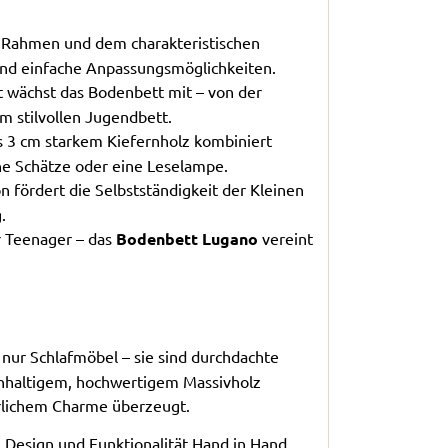
n Rahmen und dem charakteristischen
t und einfache Anpassungsmöglichkeiten.
 wächst das Bodenbett mit – von der
m stilvollen Jugendbett.
us 3 cm starkem Kiefernholz kombiniert
ine Schätze oder eine Leselampe.
n fördert die Selbstständigkeit der Kleinen
.
r Teenager – das
Bodenbett Lugano
vereint
 nur Schlafmöbel – sie sind durchdachte
achhaltigem, hochwertigem Massivholz
türlichem Charme überzeugt.
 Design und Funktionalität Hand in Hand