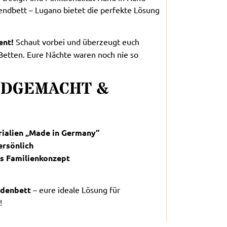
gendbett – Lugano bietet die perfekte Lösung
ent!
Schaut vorbei und überzeugt euch
 Betten. Eure Nächte waren noch nie so
ANDGEMACHT &
rialien „Made in Germany“
ersönlich
es Familienkonzept
odenbett
– eure ideale Lösung für
!