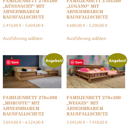
FAMILIENBETT 270×200
FAMILIENBETT 270×200
„KÜSSNACHT“ MIT
„LUGANO“ MIT
ABNEHMBAREM
ABNEHMBAREM
RAUSFALLSCHUTZ
RAUSFALLSCHUTZ
2.410,00
€
–
5.604,00
€
4.680,00
€
–
5.200,00
€
Ausführung wählen
Ausführung wählen
Angebot!
Angebot!
Save
Save
FAMILIENBETT 270×200
FAMILIENBETT 270×200
„MORCOTE“ MIT
„WEGGIS“ MIT
ABNEHMBAREM
ABNEHMBAREM
RAUSFALLSCHUTZ
RAUSFALLSCHUTZ
3.054,00
€
–
6.524,00
€
3.595,00
€
–
7.418,00
€