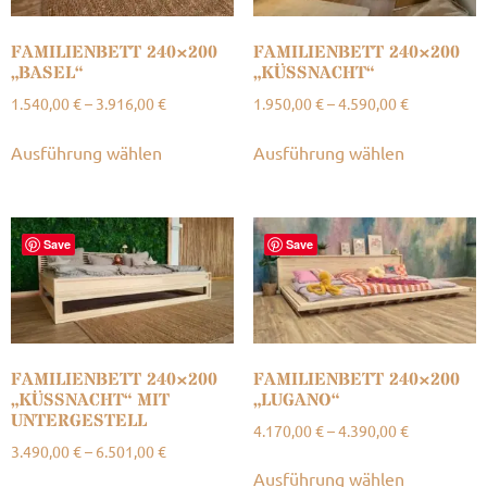
FAMILIENBETT 240×200
FAMILIENBETT 240×200
„BASEL“
„KÜSSNACHT“
1.540,00
€
–
3.916,00
€
1.950,00
€
–
4.590,00
€
Ausführung wählen
Ausführung wählen
Save
Save
FAMILIENBETT 240×200
FAMILIENBETT 240×200
„KÜSSNACHT“ MIT
„LUGANO“
UNTERGESTELL
4.170,00
€
–
4.390,00
€
3.490,00
€
–
6.501,00
€
Ausführung wählen