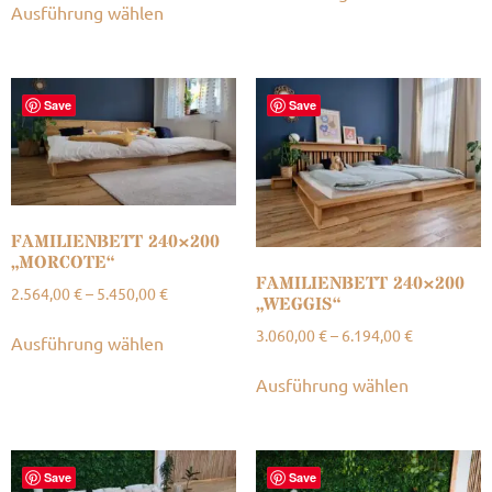
Ausführung wählen
Save
Save
FAMILIENBETT 240×200
„MORCOTE“
FAMILIENBETT 240×200
2.564,00
€
–
5.450,00
€
„WEGGIS“
3.060,00
€
–
6.194,00
€
Ausführung wählen
Ausführung wählen
Save
Save