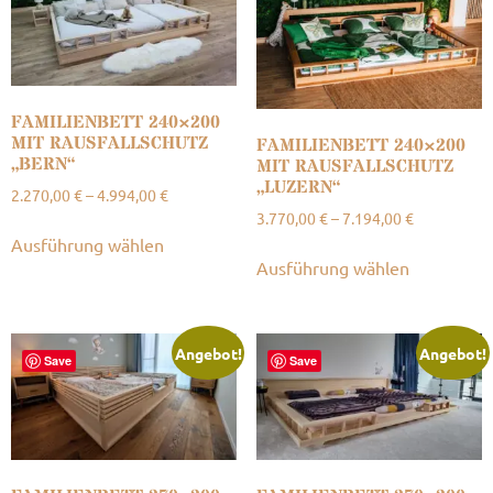
FAMILIENBETT 240×200
MIT RAUSFALLSCHUTZ
FAMILIENBETT 240×200
„BERN“
MIT RAUSFALLSCHUTZ
„LUZERN“
2.270,00
€
–
4.994,00
€
3.770,00
€
–
7.194,00
€
Ausführung wählen
Ausführung wählen
Angebot!
Angebot!
Save
Save