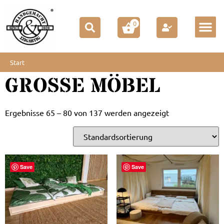
0
Start
/ Produkt-Versandklassen /
Große Möbel
/ Seite 5
Start
GROSSE MÖBEL
Ergebnisse 65 – 80 von 137 werden angezeigt
Save
Save