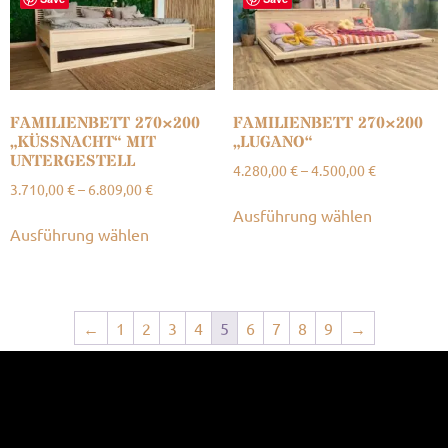
FAMILIENBETT 270×200
FAMILIENBETT 270×200
„KÜSSNACHT“ MIT
„LUGANO“
UNTERGESTELL
4.280,00
€
–
4.500,00
€
3.710,00
€
–
6.809,00
€
Ausführung wählen
Ausführung wählen
←
1
2
3
4
5
6
7
8
9
→