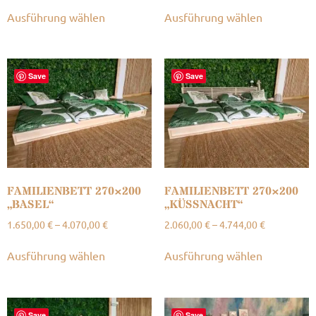
Ausführung wählen
Ausführung wählen
Save
Save
FAMILIENBETT 270×200
FAMILIENBETT 270×200
„BASEL“
„KÜSSNACHT“
1.650,00
€
–
4.070,00
€
2.060,00
€
–
4.744,00
€
Ausführung wählen
Ausführung wählen
Save
Save