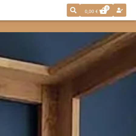
0
0,00
€