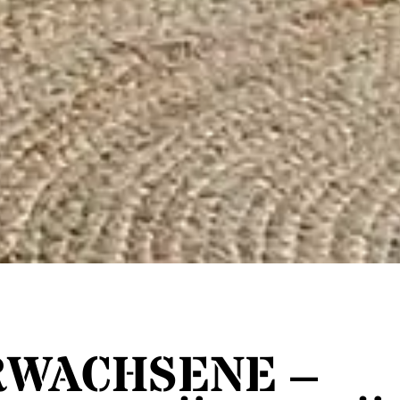
RWACHSENE –