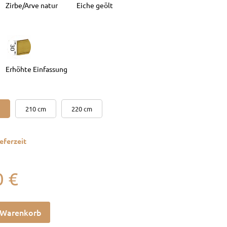
210 cm
220 cm
eferzeit
0
€
 Warenkorb