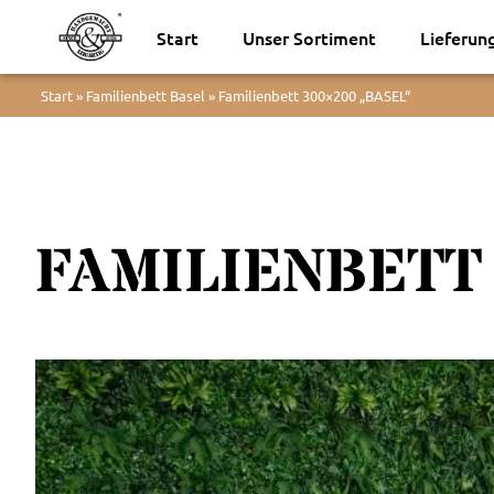
Start
Unser Sortiment
Lieferun
Start
»
Familienbett Basel
»
Familienbett 300×200 „BASEL“
FAMILIENBETT 