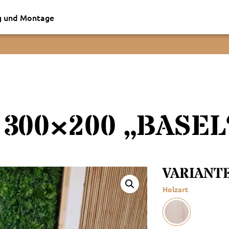
g und Montage
300×200 „BASEL
VARIANT
Holzart