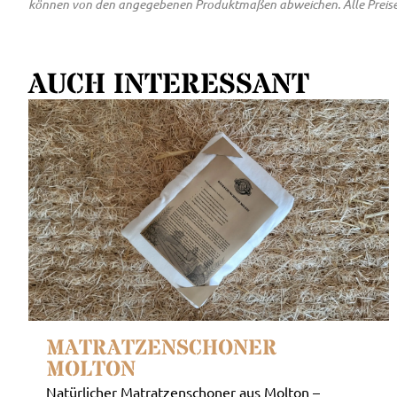
können von den angegebenen Produktmaßen abweichen. Alle Preise inkl
AUCH INTERESSANT
MATRATZENSCHONER
MOLTON
Natürlicher Matratzenschoner aus Molton –