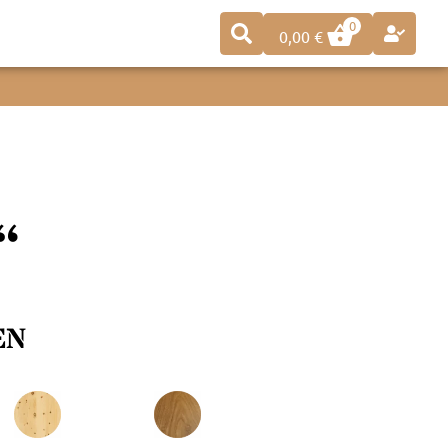
0
0,00
€
“
EN