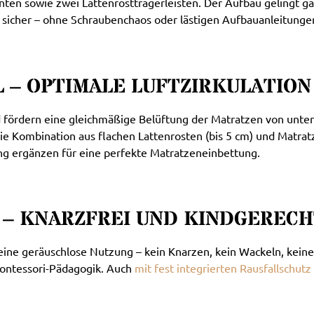
ten sowie zwei Lattenrostträgerleisten. Der Aufbau gelingt gan
 sicher – ohne Schraubenchaos oder lästigen Aufbauanleitunge
– OPTIMALE LUFTZIRKULATION 
d fördern eine gleichmäßige Belüftung der Matratzen von unten
ie Kombination aus flachen Lattenrosten (bis 5 cm) und Matra
ng ergänzen für eine perfekte Matratzeneinbettung.
 – KNARZFREI UND KINDGEREC
 eine geräuschlose Nutzung – kein Knarzen, kein Wackeln, keine
 Montessori-Pädagogik. Auch
mit fest integrierten Rausfallschutz