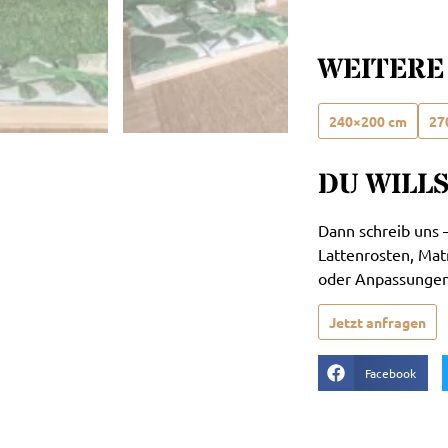
WEITERE
240×200 cm
27
DU WILL
Dann schreib uns –
Lattenrosten, Ma
oder Anpassungen 
Jetzt anfragen
Facebook