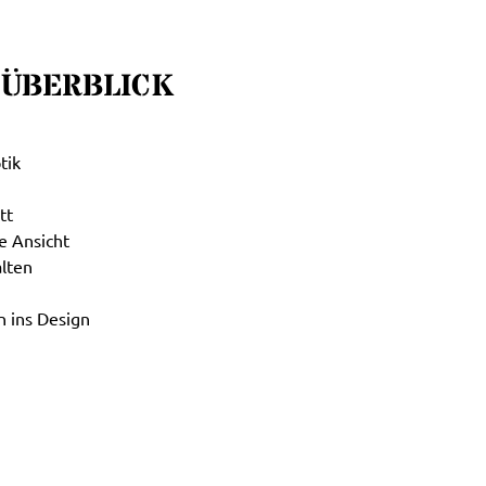
 ÜBERBLICK
tik
tt
ge Ansicht
alten
n ins Design