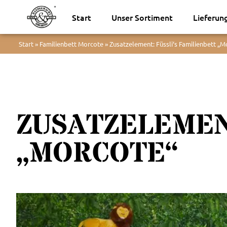
Start
Unser Sortiment
Lieferun
Start
»
Familienbett Morcote
»
Zusatzelement: Füssli‘s Familienbett „M
ZUSATZELEMENT
„MORCOTE“