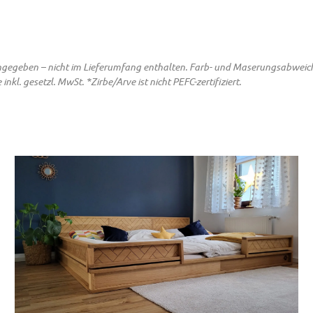
 angegeben – nicht im Lieferumfang enthalten. Farb- und Maserungsabwei
. gesetzl. MwSt. *Zirbe/Arve ist nicht PEFC-zertifiziert.