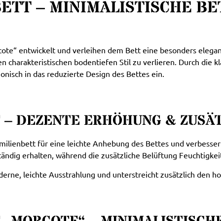
TT – MINIMALISTISCHE BETT
orcote“ entwickelt und verleihen dem Bett eine besonders eleg
 charakteristischen bodentiefen Stil zu verlieren. Durch die k
monisch in das reduzierte Design des Bettes ein.
 – DEZENTE ERHÖHUNG & ZUSÄT
milienbett für eine leichte Anhebung des Bettes und verbessert 
ändig erhalten, während die zusätzliche Belüftung Feuchtigkei
rne, leichte Ausstrahlung und unterstreicht zusätzlich den h