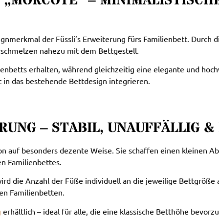
„MORCOTE“ – MINIMALISTISCHE
signmerkmal der Füssli’s Erweiterung fürs Familienbett. Durch d
erschmelzen nahezu mit dem Bettgestell.
enbetts erhalten, während gleichzeitig eine elegante und hoch
ekt in das bestehende Bettdesign integrieren.
RUNG – STABIL, UNAUFFÄLLIG 
ion auf besonders dezente Weise. Sie schaffen einen kleinen A
n Familienbettes.
wird die Anzahl der Füße individuell an die jeweilige Bettgröß
ßen Familienbetten.
g
erhältlich – ideal für alle, die eine klassische Betthöhe bevorz