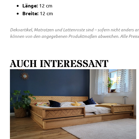
Länge:
12 cm
Breite:
12 cm
Dekoartikel, Matratzen und Lattenroste sind – sofern nicht anders
können von den angegebenen Produktmaßen abweichen. Alle Preise inkl
AUCH INTERESSANT