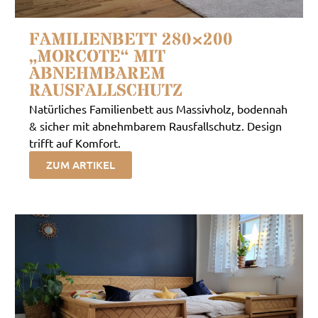
FAMILIENBETT 280×200
„MORCOTE“ MIT
ABNEHMBAREM
RAUSFALLSCHUTZ
Natürliches Familienbett aus Massivholz, bodennah
& sicher mit abnehmbarem Rausfallschutz. Design
trifft auf Komfort.
ZUM ARTIKEL