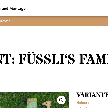
g und Montage
orcote“
: FÜSSLI‘S FAM
VARIANT
Holzart