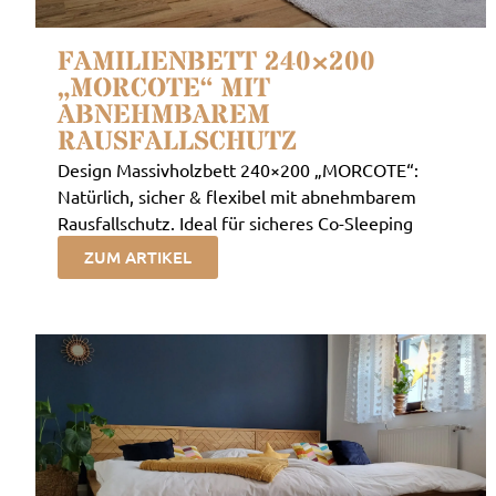
FAMILIENBETT 240×200
„MORCOTE“ MIT
ABNEHMBAREM
RAUSFALLSCHUTZ
Design Massivholzbett 240×200 „MORCOTE“:
Natürlich, sicher & flexibel mit abnehmbarem
Rausfallschutz. Ideal für sicheres Co-Sleeping
ZUM ARTIKEL