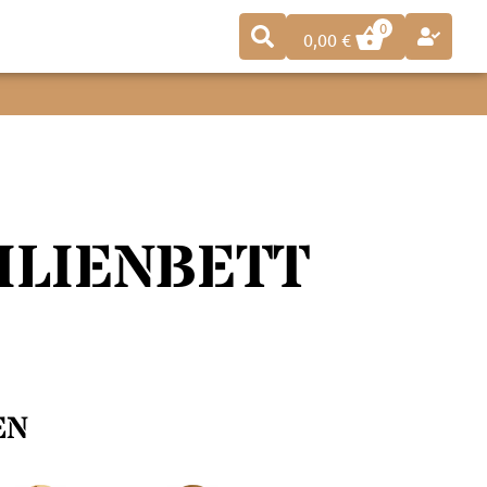
0
0,00
€
ILIENBETT
EN