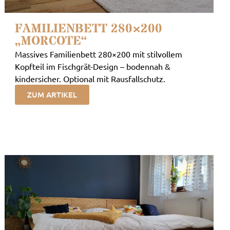
FAMILIENBETT 280×200
„MORCOTE“
Massives Familienbett 280×200 mit stilvollem
Kopfteil im Fischgrät-Design – bodennah &
kindersicher. Optional mit Rausfallschutz.
ZUM ARTIKEL