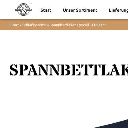
Start
Unser Sortiment
Lieferun
Start
»
Schlafsysteme
»
Spannbettlaken Lyocell TENCEL™
SPANNBETTLA