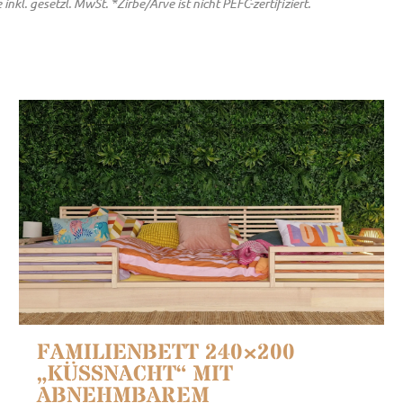
. gesetzl. MwSt. *Zirbe/Arve ist nicht PEFC-zertifiziert.
FAMILIENBETT 240×200
„KÜSSNACHT“ MIT
ABNEHMBAREM