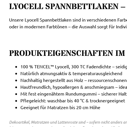
LYOCELL SPANNBETTLAKEN –
Unsere Lyocell Spannbettlaken sind in verschiedenen Farb
oder in modernen Farbtönen – die Auswahl sorgt für Individ
PRODUKTEIGENSCHAFTEN IM 
100 % TENCEL™ Lyocell, 300 TC Fadendichte – seidig
Natürlich atmungsaktiv & temperaturausgleichend
Nachhaltig hergestellt aus Holz – ressourcenschonen
Hautfreundlich, hypoallergen & anschmiegsam – ideal
Mit fest eingenähtem Rundumgummi – sicherer Halt
Pflegeleicht: waschbar bis 40 °C & trocknergeeignet
Geeignet für Matratzen bis 20 cm Höhe
Dekoartikel, Matratzen und Lattenroste sind – sofern nicht anders