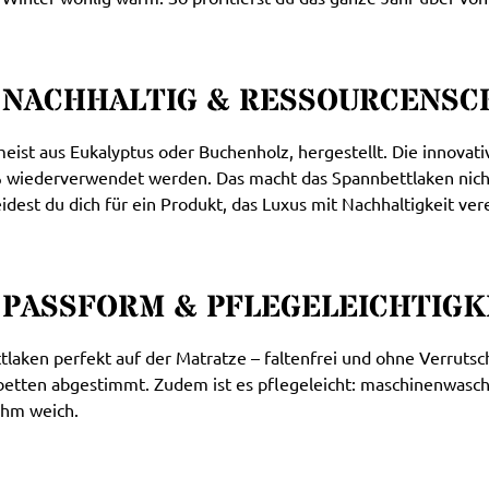
– NACHHALTIG & RESSOURCENS
ist aus Eukalyptus oder Buchenholz, hergestellt. Die innovati
% wiederverwendet werden. Das macht das Spannbettlaken nicht
est du dich für ein Produkt, das Luxus mit Nachhaltigkeit vere
 PASSFORM & PFLEGELEICHTIGK
ken perfekt auf der Matratze – faltenfrei und ohne Verrutsche
etten abgestimmt. Zudem ist es pflegeleicht: maschinenwaschb
ehm weich.