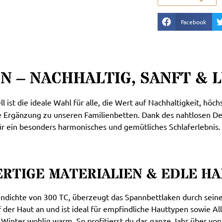
Facebook
N – NACHHALTIG, SANFT & 
ist die ideale Wahl für alle, die Wert auf Nachhaltigkeit, höch
te Ergänzung zu unseren Familienbetten. Dank des nahtlosen D
r ein besonders harmonisches und gemütliches Schlaferlebnis.
RTIGE MATERIALIEN & EDLE HA
endichte von 300 TC, überzeugt das Spannbettlaken durch seine 
der Haut an und ist ideal für empfindliche Hauttypen sowie All
inter wohlig warm. So profitierst du das ganze Jahr über vo