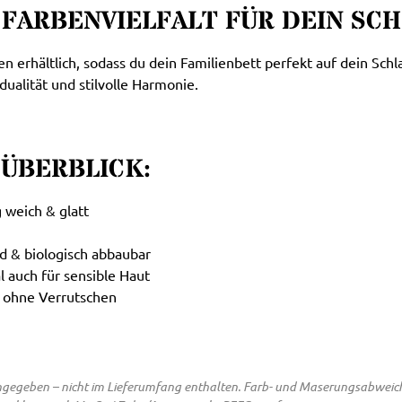
 FARBENVIELFALT FÜR DEIN SC
en erhältlich, sodass du dein Familienbett perfekt auf dein Sc
ualität und stilvolle Harmonie.
ÜBERBLICK:
 weich & glatt
d & biologisch abbaubar
 auch für sensible Haut
 ohne Verrutschen
 angegeben – nicht im Lieferumfang enthalten. Farb- und Maserungsabwei