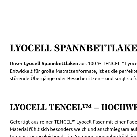
LYOCELL SPANNBETTLAKE
Unser
Lyocell Spannbettlaken
aus 100 % TENCEL™ Lyocell 
Entwickelt für große Matratzenformate, ist es die perfek
störende Übergänge oder Besucherritzen – und sorgt so fü
LYOCELL TENCEL™ – HOCHWE
Gefertigt aus reiner TENCEL™ Lyocell-Faser mit einer Fad
Material fühlt sich besonders weich und anschmiegsam auf 
temperaturausgleichend – im Sommer angenehm kühl, im W