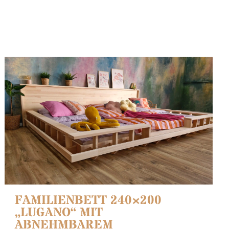
FAMILIENBETT 240×200
„LUGANO“ MIT
ABNEHMBAREM