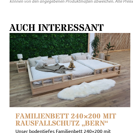
können von den angegebenen Produktmaßen abweichen. Alle Preise inkl
AUCH INTERESSANT
FAMILIENBETT 240×200 MIT
RAUSFALLSCHUTZ „BERN“
Unser bodentiefes Familienbett 240×200 mit