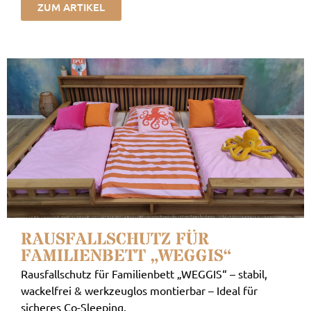
ZUM ARTIKEL
RAUSFALLSCHUTZ FÜR
FAMILIENBETT „WEGGIS“
Rausfallschutz für Familienbett „WEGGIS“ – stabil,
wackelfrei & werkzeuglos montierbar – Ideal für
sicheres Co-Sleeping.