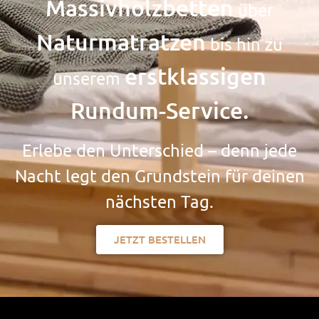
Massivholzbetten
über
Naturmatratzen
bis hin zu
erstklassigen
unserem
Rundum-Service.
Erlebe den Unterschied – denn jede
Nacht legt den Grundstein für deinen
nächsten Tag.
JETZT BESTELLEN