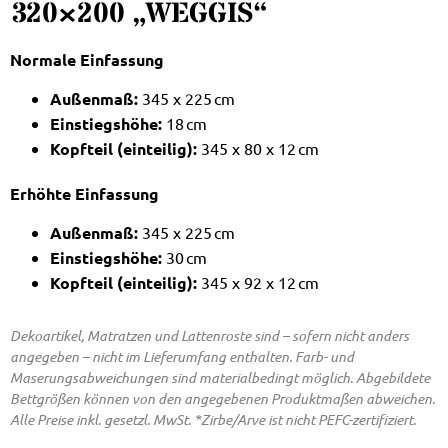
20×200 „WEGGIS“
Normale Einfassung
Außenmaß:
345 x 225 cm
Einstiegshöhe:
18 cm
Kopfteil (einteilig):
345 x 80 x 12 cm
Erhöhte Einfassung
Außenmaß:
345 x 225 cm
Einstiegshöhe:
30 cm
Kopfteil (einteilig):
345 x 92 x 12 cm
Dekoartikel, Matratzen und Lattenroste sind – sofern nicht anders
angegeben – nicht im Lieferumfang enthalten. Farb- und
Maserungsabweichungen sind materialbedingt möglich. Abgebildete
Bettgrößen können von den angegebenen Produktmaßen abweichen.
Alle Preise inkl. gesetzl. MwSt. *Zirbe/Arve ist nicht PEFC-zertifiziert.