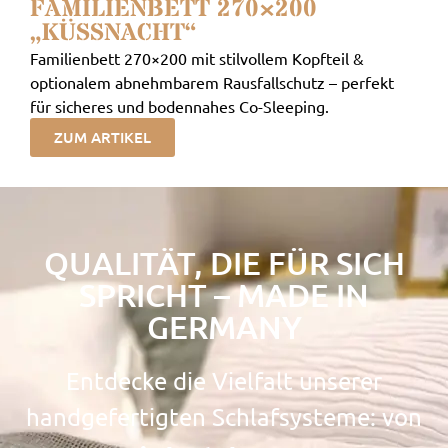
FAMILIENBETT 270×200
„KÜSSNACHT“
Familienbett 270×200 mit stilvollem Kopfteil &
optionalem abnehmbarem Rausfallschutz – perfekt
für sicheres und bodennahes Co-Sleeping.
ZUM ARTIKEL
QUALITÄT, DIE FÜR SICH
SPRICHT – MADE IN
GERMANY
Entdecke die Vielfalt unserer
handgefertigten Schlafsysteme: von